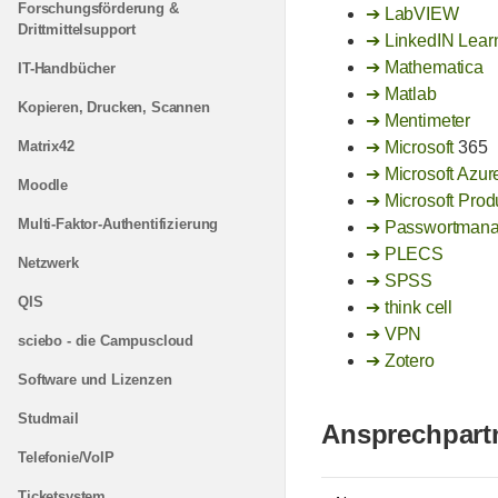
Forschungsförderung &
LabVIEW
Drittmittelsupport
LinkedIN Lear
Mathematica
IT-Handbücher
Matlab
Kopieren, Drucken, Scannen
Mentimeter
Matrix42
Microsoft
365
Microsoft Azur
Moodle
Microsoft Pro
Multi-Faktor-Authentifizierung
Passwortmana
PLECS
Netzwerk
SPSS
QIS
think cell
VPN
sciebo - die Campuscloud
Zotero
Software und Lizenzen
Studmail
Ansprechpart
Telefonie/VoIP
Ticketsystem