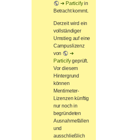
Particify
in
Betracht kommt.
Derzeit wird ein
vollständiger
Umstieg auf eine
Campuslizenz
von
Particify
geprüft.
Vor diesem
Hintergrund
können
Mentimeter-
Lizenzen künftig
nur noch in
begründeten
Ausnahmefällen
und
ausschließlich