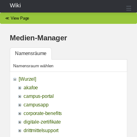
Wiki
≪
View Page
Medien-Manager
Namensräume
Namensraum wählen
[Wurzel]
akafoe
campus-portal
campusapp
corporate-benefits
digitale-zertifikate
drittmittelsupport