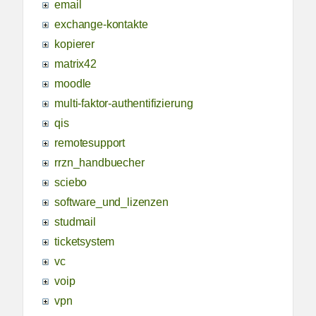
email
exchange-kontakte
kopierer
matrix42
moodle
multi-faktor-authentifizierung
qis
remotesupport
rrzn_handbuecher
sciebo
software_und_lizenzen
studmail
ticketsystem
vc
voip
vpn