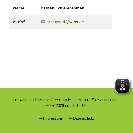
Name
Bastian Schiel-Mehmen
E-Mail
support@w-hs.de
software_und_lizenzen/creo_landeslizenz.txt
· Zuletzt geändert:
02.07.2026 um 06:14 Uhr
Impressum
Datenschutz