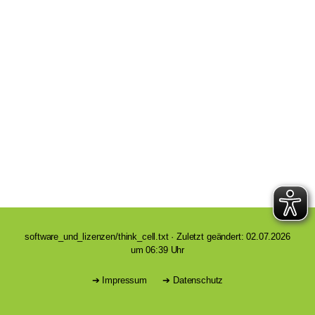
software_und_lizenzen/think_cell.txt
· Zuletzt geändert: 02.07.2026
um 06:39 Uhr
Impressum
Datenschutz