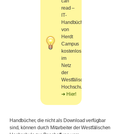
can
read –
IT-
Handbücher
von
Herdt
Campus
kostenlos
im
Netz
der
Westfälischen
Hochschule.
Hier!
Handbücher, die nicht als Download verfügbar
sind, können durch Mitarbeiter der Westfälischen