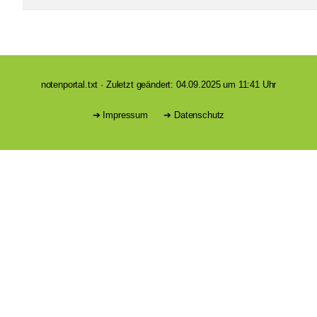
notenportal.txt
· Zuletzt geändert: 04.09.2025 um 11:41 Uhr
Impressum
Datenschutz