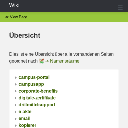
Wiki
≪
View Page
Übersicht
Dies ist eine Übersicht über alle vorhandenen Seiten
geordnet nach
Namensräume
.
campus-portal
campusapp
corporate-benefits
digitale-zertifikate
drittmittelsupport
e-akte
email
kopierer