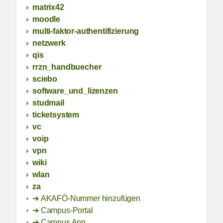
matrix42
moodle
multi-faktor-authentifizierung
netzwerk
qis
rrzn_handbuecher
sciebo
software_und_lizenzen
studmail
ticketsystem
vc
voip
vpn
wiki
wlan
za
AKAFÖ-Nummer hinzufügen
Campus-Portal
Campus App