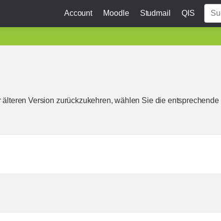
Account
Moodle
Studmail
QIS
r älteren Version zurückzukehren, wählen Sie die entsprechende 