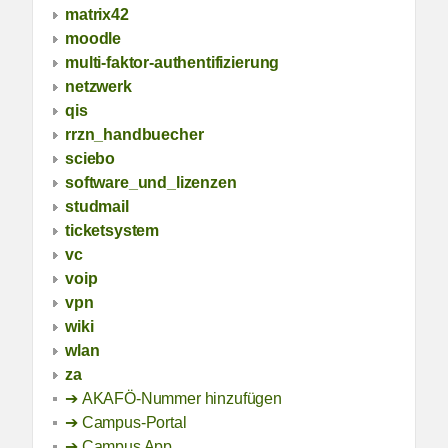
matrix42
moodle
multi-faktor-authentifizierung
netzwerk
qis
rrzn_handbuecher
sciebo
software_und_lizenzen
studmail
ticketsystem
vc
voip
vpn
wiki
wlan
za
AKAFÖ-Nummer hinzufügen
Campus-Portal
Campus App