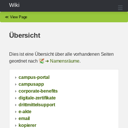
Wiki
≪
View Page
Übersicht
Dies ist eine Übersicht über alle vorhandenen Seiten
geordnet nach
Namensräume
.
campus-portal
campusapp
corporate-benefits
digitale-zertifikate
drittmittelsupport
e-akte
email
kopierer