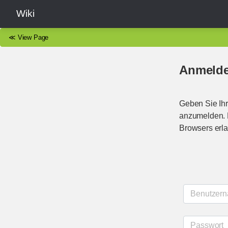
Wiki
≪
View Page
Anmeld
Geben Sie Ihr
anzumelden. B
Browsers erla
Benutzer
Passwort