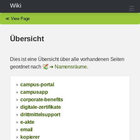
Wiki
≪
View Page
Übersicht
Dies ist eine Übersicht über alle vorhandenen Seiten
geordnet nach
Namensräume
.
campus-portal
campusapp
corporate-benefits
digitale-zertifikate
drittmittelsupport
e-akte
email
kopierer