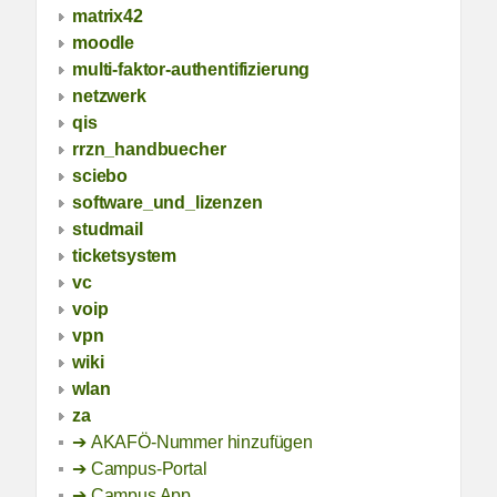
matrix42
moodle
multi-faktor-authentifizierung
netzwerk
qis
rrzn_handbuecher
sciebo
software_und_lizenzen
studmail
ticketsystem
vc
voip
vpn
wiki
wlan
za
AKAFÖ-Nummer hinzufügen
Campus-Portal
Campus App