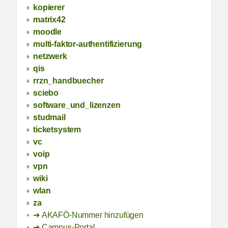
kopierer
matrix42
moodle
multi-faktor-authentifizierung
netzwerk
qis
rrzn_handbuecher
sciebo
software_und_lizenzen
studmail
ticketsystem
vc
voip
vpn
wiki
wlan
za
AKAFÖ-Nummer hinzufügen
Campus-Portal