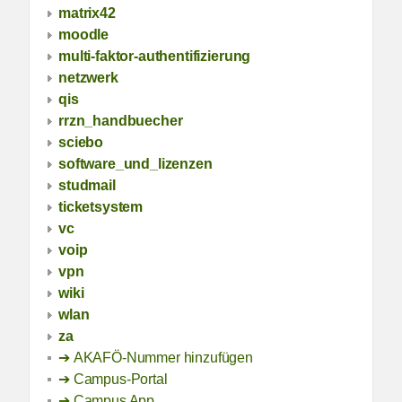
matrix42
moodle
multi-faktor-authentifizierung
netzwerk
qis
rrzn_handbuecher
sciebo
software_und_lizenzen
studmail
ticketsystem
vc
voip
vpn
wiki
wlan
za
AKAFÖ-Nummer hinzufügen
Campus-Portal
Campus App