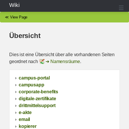
Wiki
≪
View Page
Übersicht
Dies ist eine Übersicht über alle vorhandenen Seiten
geordnet nach
Namensräume
.
campus-portal
campusapp
corporate-benefits
digitale-zertifikate
drittmittelsupport
e-akte
email
kopierer