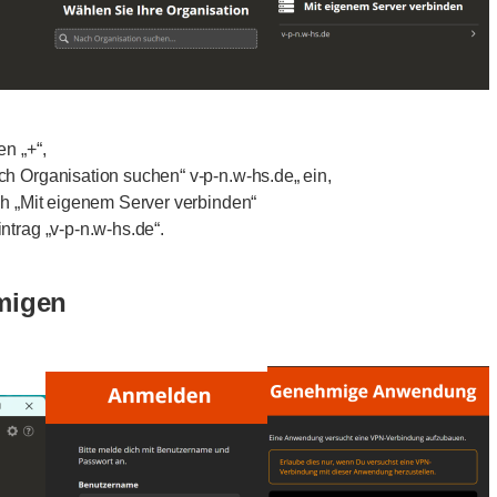
n „+“,
h Organisation suchen“ v-p-n.w-hs.de„ ein,
ch „Mit eigenem Server verbinden“
ntrag „v-p-n.w-hs.de“.
migen