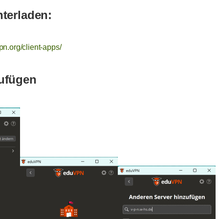
nterladen:
n.org/client-apps/
zufügen