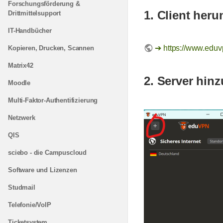
Forschungsförderung &
1. Client heru
Drittmittelsupport
IT-Handbücher
https://www.eduvp
Kopieren, Drucken, Scannen
Matrix42
2. Server hin
Moodle
Multi-Faktor-Authentifizierung
Netzwerk
QIS
sciebo - die Campuscloud
Software und Lizenzen
Studmail
Telefonie/VoIP
Ticketsystem