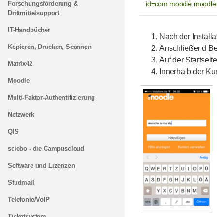
Forschungsförderung &
id=com.moodle.moodle
Drittmittelsupport
IT-Handbücher
Nach der Installa
Kopieren, Drucken, Scannen
Anschließend Be
Auf der Startseit
Matrix42
Innerhalb der Ku
Moodle
Multi-Faktor-Authentifizierung
Netzwerk
QIS
sciebo - die Campuscloud
Software und Lizenzen
Studmail
Telefonie/VoIP
Ticketsystem