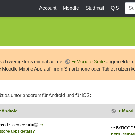
Account
Moodle
Studmail
QIS
sich wenigstens einmal auf der
Moodle-Seite
angemeldet un
e Moodle Mobile App auf Ihrem Smartphone oder Tablet nutzen k
t es unter anderem für Android und für iOS:
r Android
Moodle
code_center~url=
~~BARCODE~
store/apps/details?
https://itu