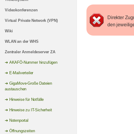
Videokonferenzen
Direkter Zugr
Virtual Private Network (VPN)
den jeweilig
Wiki
WLAN an der WHS
Zentraler Anmeldeserver ZA
AKAFÖ-Nummer hinzufügen
E-Mailverteiler
GigaMove-Große Dateien
austauschen
Hinweise für Notfälle
Hinweise zu IT-Sicherheit
Notenportal
Öffnungszeiten