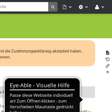
d die Zustimmungserklärung akzeptiert haben,
önnen.
 Mobil für iOS
class=barcode_center~url=
nes.apple.com/de/app/moodle-mobile/id633359593~size=M~~