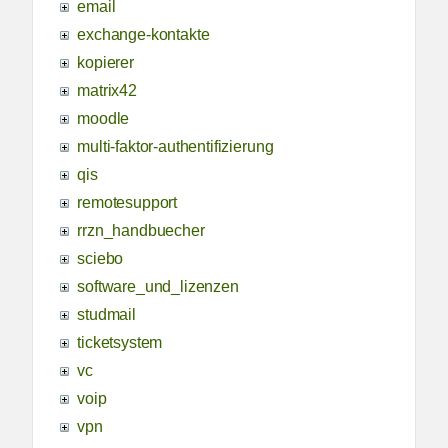
email
exchange-kontakte
kopierer
matrix42
moodle
multi-faktor-authentifizierung
qis
remotesupport
rrzn_handbuecher
sciebo
software_und_lizenzen
studmail
ticketsystem
vc
voip
vpn