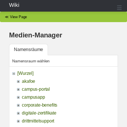
Wiki
≪
View Page
Medien-Manager
Namensräume
Namensraum wählen
[Wurzel]
akafoe
campus-portal
campusapp
corporate-benefits
digitale-zertifikate
drittmittelsupport