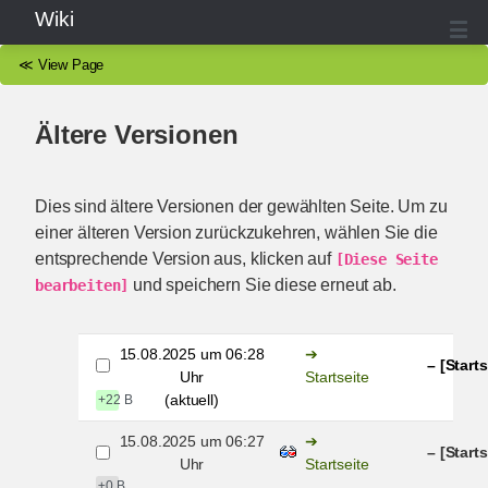
Wiki
≪
View Page
Ältere Versionen
Dies sind ältere Versionen der gewählten Seite. Um zu
einer älteren Version zurückzukehren, wählen Sie die
entsprechende Version aus, klicken auf
[Diese Seite 
und speichern Sie diese erneut ab.
bearbeiten]
15.08.2025 um 06:28
– [Starts
Uhr
Startseite
(aktuell)
+22 B
15.08.2025 um 06:27
– [Starts
Uhr
Startseite
±0 B