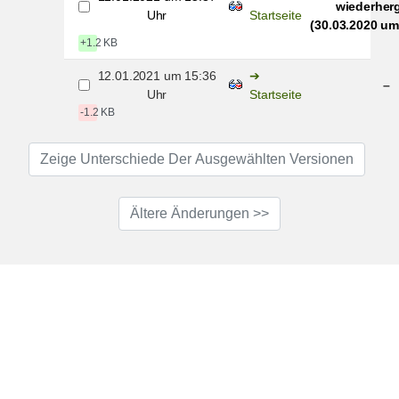
wiederherg
Uhr
Startseite
(30.03.2020 um
+1.2 KB
12.01.2021 um 15:36
–
Uhr
Startseite
-1.2 KB
Zeige Unterschiede Der Ausgewählten Versionen
Ältere Änderungen >>