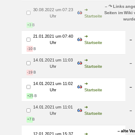
– ↷ Links ange
30.08.2022 um 07:23
Seiten im Wiki
Uhr
Startseite
wurd
+3 B
21.01.2021 um 07:40
–
Uhr
Startseite
-10 B
14.01.2021 um 11:03
–
Uhr
Startseite
-19 B
14.01.2021 um 11:02
–
Uhr
Startseite
+25 B
14.01.2021 um 11:01
–
Uhr
Startseite
+7 B
– alte Ve
12.01.2021 um 15:37