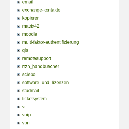
email
exchange-kontakte
kopierer
matrix42
moodle
multi-faktor-authentifizierung
qis
remotesupport
rrzn_handbuecher
sciebo
software_und_lizenzen
studmail
ticketsystem
vc
voip
vpn