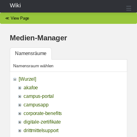
Wiki
≪
View Page
Medien-Manager
Namensräume
Namensraum wählen
[Wurzel]
akafoe
campus-portal
campusapp
corporate-benefits
digitale-zertifikate
drittmittelsupport