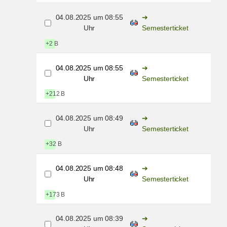
04.08.2025 um 08:55
Uhr
Semesterticket
+2 B
04.08.2025 um 08:55
Uhr
Semesterticket
+212 B
04.08.2025 um 08:49
Uhr
Semesterticket
+32 B
04.08.2025 um 08:48
Uhr
Semesterticket
+173 B
04.08.2025 um 08:39