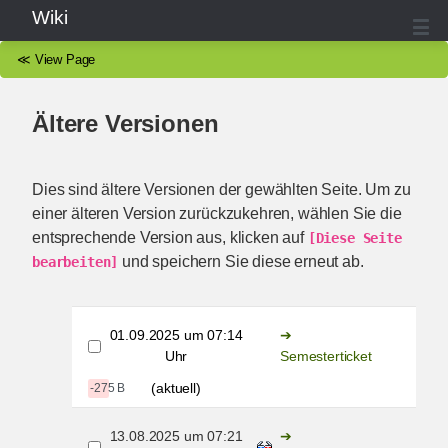
Wiki
≪
View Page
Ältere Versionen
Dies sind ältere Versionen der gewählten Seite. Um zu
einer älteren Version zurückzukehren, wählen Sie die
entsprechende Version aus, klicken auf
[Diese Seite 
und speichern Sie diese erneut ab.
bearbeiten]
01.09.2025 um 07:14
Uhr
Semesterticket
(aktuell)
-275 B
13.08.2025 um 07:21