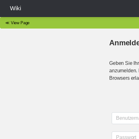
Wiki
≪
View Page
Anmeld
Geben Sie Ihr
anzumelden. B
Browsers erla
Benutzer
Passwort