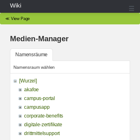
Wiki
≪
View Page
Medien-Manager
Namensräume
Namensraum wählen
[Wurzel]
akafoe
campus-portal
campusapp
corporate-benefits
digitale-zertifikate
drittmittelsupport