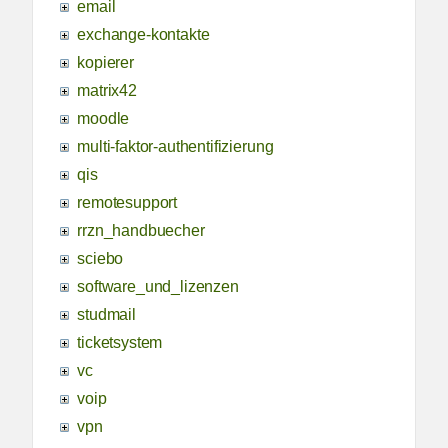
email
exchange-kontakte
kopierer
matrix42
moodle
multi-faktor-authentifizierung
qis
remotesupport
rrzn_handbuecher
sciebo
software_und_lizenzen
studmail
ticketsystem
vc
voip
vpn