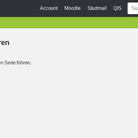
Account
Moodle
Studmail
QIS
ren
n Seite führen.