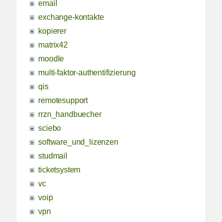
email
exchange-kontakte
kopierer
matrix42
moodle
multi-faktor-authentifizierung
qis
remotesupport
rrzn_handbuecher
sciebo
software_und_lizenzen
studmail
ticketsystem
vc
voip
vpn