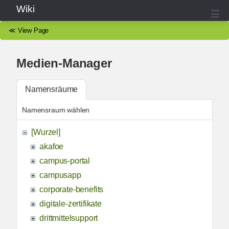
Wiki
≪
View Page
Medien-Manager
Namensräume
Namensraum wählen
[Wurzel]
akafoe
campus-portal
campusapp
corporate-benefits
digitale-zertifikate
drittmittelsupport