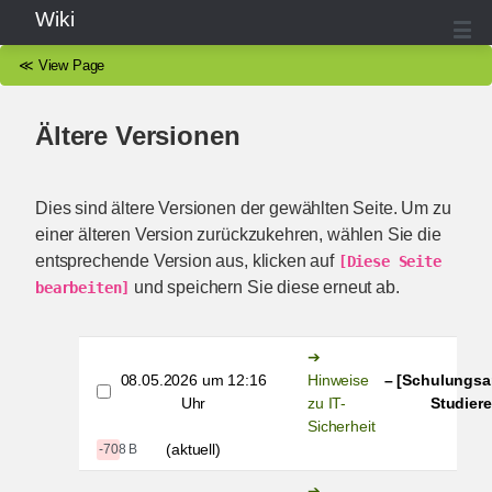
Wiki
≪
View Page
Ältere Versionen
Dies sind ältere Versionen der gewählten Seite. Um zu
einer älteren Version zurückzukehren, wählen Sie die
entsprechende Version aus, klicken auf
[Diese Seite 
und speichern Sie diese erneut ab.
bearbeiten]
08.05.2026 um 12:16
Hinweise
– [Schulungsa
Uhr
zu IT-
Studiere
Sicherheit
(aktuell)
-708 B