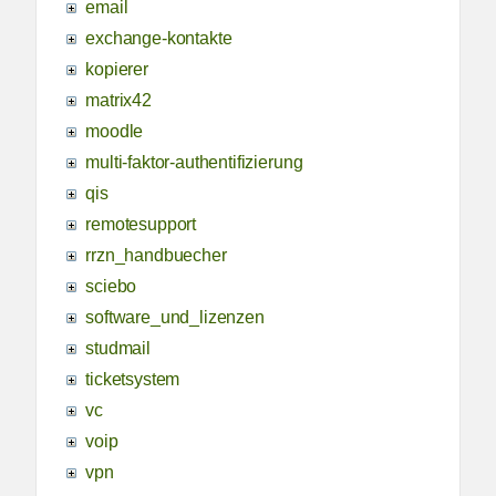
email
exchange-kontakte
kopierer
matrix42
moodle
multi-faktor-authentifizierung
qis
remotesupport
rrzn_handbuecher
sciebo
software_und_lizenzen
studmail
ticketsystem
vc
voip
vpn