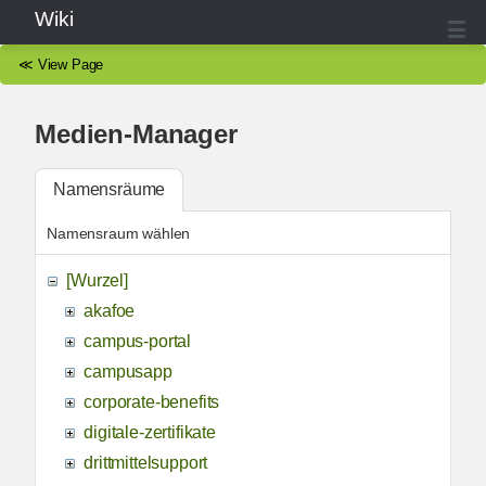
Wiki
≪
View Page
Medien-Manager
Namensräume
Namensraum wählen
[Wurzel]
akafoe
campus-portal
campusapp
corporate-benefits
digitale-zertifikate
drittmittelsupport