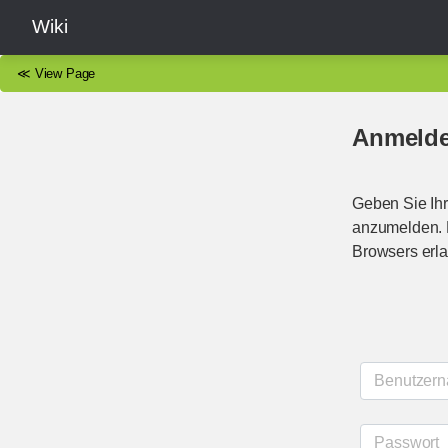
Wiki
≪
View Page
Anmeld
Geben Sie Ihr
anzumelden. B
Browsers erla
Benutzer
Passwort