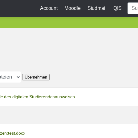
Account
Moodle
Studmail
QIS
Übernehmen
e des digitalen Studierendenausweises
zen:test.docx