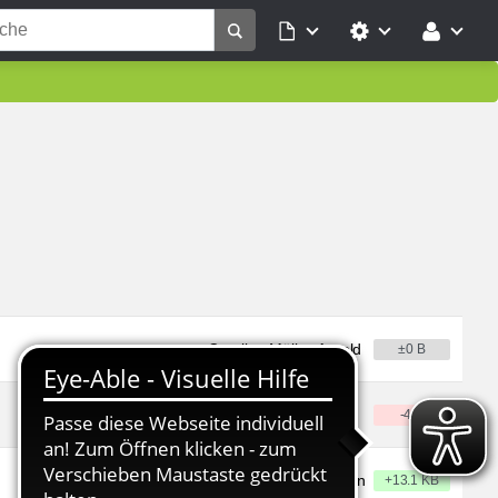
–
Caroline Möller-Arnold
±0 B
–
Lisa Kurpiun
-4 B
– angelegt
Bastian Schiel-Mehmen
+13.1 KB