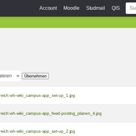
Account
Moodle
Studmail
QIS
Übernehmen
reich:wh-wiki_campus-app_set-up_1.jpg
reich:wh-wiki_campus-app_feed-posting_planen_4.jpg
reich:wh-wiki_campus-app_set-up_2.jpg