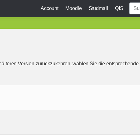
Account
Moodle
Studmail
QIS
r älteren Version zurückzukehren, wählen Sie die entsprechende 